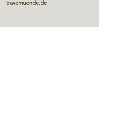
travemuende.de
+49 (0) 4502 8888 527
kontakt@surfandturf-travemuende.de
Küchen Öffnungszeiten
Mo
geschlossen